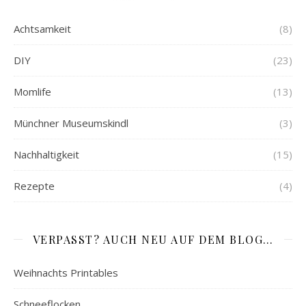
Achtsamkeit
(8)
DIY
(23)
Momlife
(13)
Münchner Museumskindl
(3)
Nachhaltigkeit
(15)
Rezepte
(4)
VERPASST? AUCH NEU AUF DEM BLOG…
Weihnachts Printables
Schneeflocken