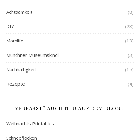
Achtsamkeit
(8)
DIY
(23)
Momlife
(13)
Münchner Museumskindl
(3)
Nachhaltigkeit
(15)
Rezepte
(4)
VERPASST? AUCH NEU AUF DEM BLOG…
Weihnachts Printables
Schneeflocken