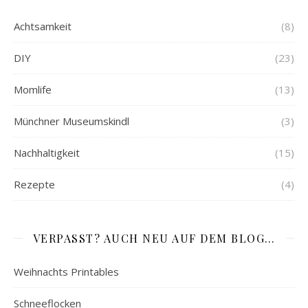
Achtsamkeit
(8)
DIY
(23)
Momlife
(13)
Münchner Museumskindl
(3)
Nachhaltigkeit
(15)
Rezepte
(4)
VERPASST? AUCH NEU AUF DEM BLOG…
Weihnachts Printables
Schneeflocken