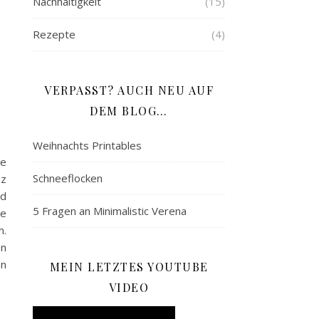
Nachhaltigkeit
(15)
Rezepte
(4)
VERPASST? AUCH NEU AUF
DEM BLOG…
Weihnachts Printables
ze
Schneeflocken
nz
nd
5 Fragen an Minimalistic Verena
me
n.
en
en
MEIN LETZTES YOUTUBE
VIDEO