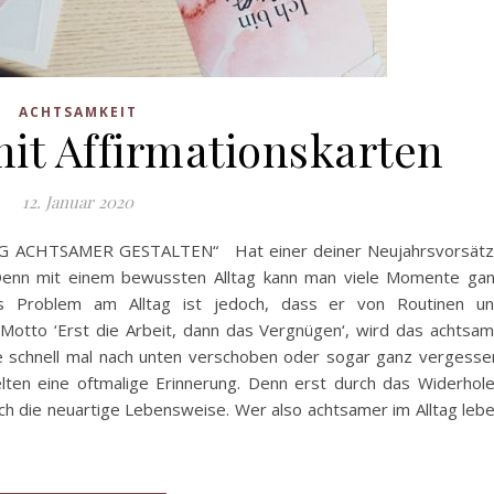
ACHTSAMKEIT
it Affirmationskarten
12. Januar 2020
 ACHTSAMER GESTALTEN“ Hat einer deiner Neujahrsvorsät
. Denn mit einem bewussten Alltag kann man viele Momente ga
as Problem am Alltag ist jedoch, dass er von Routinen u
 Motto ‘Erst die Arbeit, dann das Vergnügen‘, wird das achtsa
ste schnell mal nach unten verschoben oder sogar ganz vergesse
lten eine oftmalige Erinnerung. Denn erst durch das Widerhol
ch die neuartige Lebensweise. Wer also achtsamer im Alltag leb