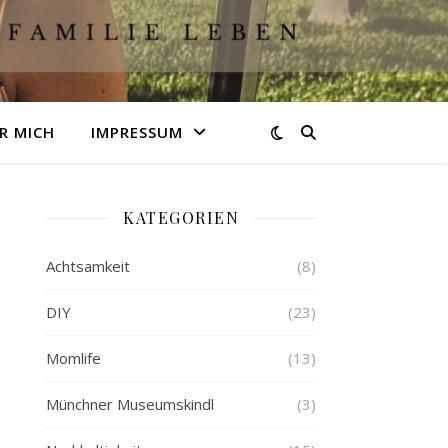
R MICH
IMPRESSUM
KATEGORIEN
Achtsamkeit
(8)
DIY
(23)
Momlife
(13)
Münchner Museumskindl
(3)