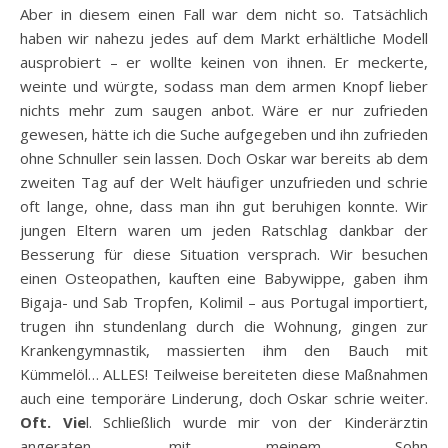
Aber in diesem einen Fall war dem nicht so. Tatsächlich
haben wir nahezu jedes auf dem Markt erhältliche Modell
ausprobiert – er wollte keinen von ihnen. Er meckerte,
weinte und würgte, sodass man dem armen Knopf lieber
nichts mehr zum saugen anbot. Wäre er nur zufrieden
gewesen, hätte ich die Suche aufgegeben und ihn zufrieden
ohne Schnuller sein lassen. Doch Oskar war bereits ab dem
zweiten Tag auf der Welt häufiger unzufrieden und schrie
oft lange, ohne, dass man ihn gut beruhigen konnte. Wir
jungen Eltern waren um jeden Ratschlag dankbar der
Besserung für diese Situation versprach. Wir besuchen
einen Osteopathen, kauften eine Babywippe, gaben ihm
Bigaja- und Sab Tropfen, Kolimil – aus Portugal importiert,
trugen ihn stundenlang durch die Wohnung, gingen zur
Krankengymnastik, massierten ihm den Bauch mit
Kümmelöl… ALLES! Teilweise bereiteten diese Maßnahmen
auch eine temporäre Linderung, doch Oskar schrie weiter.
Oft. Vie
l. Schließlich wurde mir von der Kinderärztin
angeraten, mit meinem Sohn