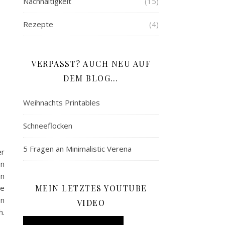
Nachhaltigkeit
(15)
Rezepte
(4)
VERPASST? AUCH NEU AUF
DEM BLOG…
Weihnachts Printables
Schneeflocken
5 Fragen an Minimalistic Verena
er
on
hn
ie
MEIN LETZTES YOUTUBE
on
VIDEO
h.