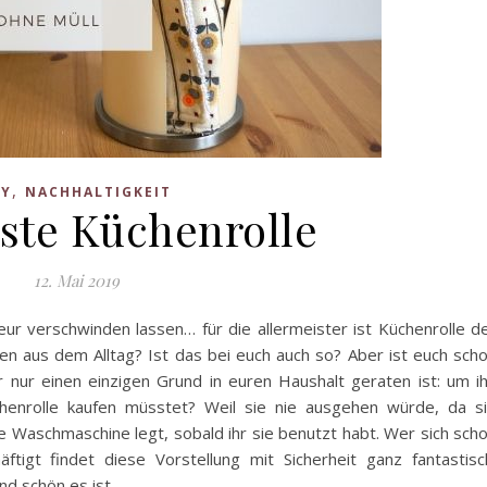
,
IY
NACHHALTIGKEIT
ste Küchenrolle
12. Mai 2019
ur verschwinden lassen… für die allermeister ist Küchenrolle d
en aus dem Alltag? Ist das bei euch auch so? Aber ist euch sch
ür nur einen einzigen Grund in euren Haushalt geraten ist: um i
enrolle kaufen müsstet? Weil sie nie ausgehen würde, da s
ie Waschmaschine legt, sobald ihr sie benutzt habt. Wer sich sch
gt findet diese Vorstellung mit Sicherheit ganz fantastisc
nd schön es ist,…