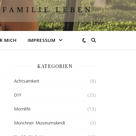
R MICH
IMPRESSUM
KATEGORIEN
Achtsamkeit
(8)
DIY
(23)
Momlife
(13)
Münchner Museumskindl
(3)