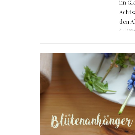
im Gla
Achts
den A
21. Febru