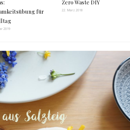
s:
Zero Waste DIY
22. März 2018
amkeitsübung für
lltag
ar 2019