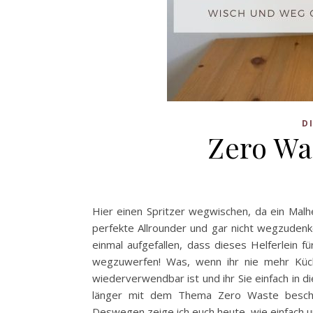
D
Zero Wa
Hier einen Spritzer wegwischen, da ein Malhe
perfekte Allrounder und gar nicht wegzudenk
einmal aufgefallen, dass dieses Helferlein f
wegzuwerfen! Was, wenn ihr nie mehr Küch
wiederverwendbar ist und ihr Sie einfach in d
länger mit dem Thema Zero Waste beschäfti
Deswegen zeige ich euch heute, wie einfach u